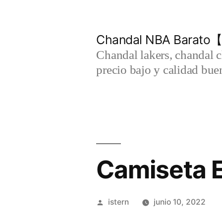
Saltar
al
Chandal NBA Barato【
contenido
Chandal lakers, chandal 
precio bajo y calidad bue
Camiseta 
Publicado
istern
junio 10, 2022
por