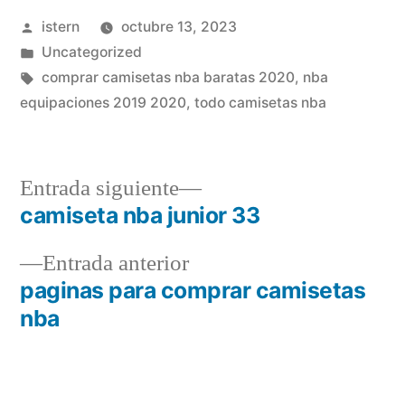
Publicado
istern
octubre 13, 2023
por
Publicado
Uncategorized
en
Etiquetas:
comprar camisetas nba baratas 2020
,
nba
equipaciones 2019 2020
,
todo camisetas nba
Entrada
Entrada siguiente
siguiente:
camiseta nba junior 33
Navegación
Entrada
Entrada anterior
de
anterior:
paginas para comprar camisetas
entradas
nba