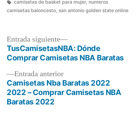
por
Etiquetas:
en
camisetas de basket para mujer
,
numeros
camisetas baloncesto
,
san antonio golden state online
Entrada
Entrada siguiente
siguiente:
TusCamisetasNBA: Dónde
Navegación
Comprar Camisetas NBA Baratas
de
Entrada
Entrada anterior
entradas
anterior:
Camisetas Nba Baratas 2022
2022 – Comprar Camisetas NBA
Baratas 2022