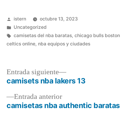
Publicado
istern
octubre 13, 2023
por
Publicado
Uncategorized
en
Etiquetas:
camisetas del nba baratas
,
chicago bulls boston
celtics online
,
nba equipos y ciudades
Entrada
Entrada siguiente
siguiente:
camisets nba lakers 13
Navegación
Entrada
Entrada anterior
de
anterior:
camisetas nba authentic baratas
entradas