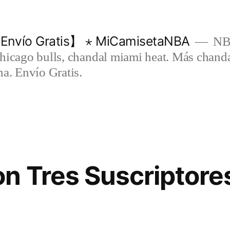
Envío Gratis】 ⋆ MiCamisetaNBA
NBA
chicago bulls, chandal miami heat. Más chand
na. Envío Gratis.
n Tres Suscriptore