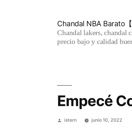
Saltar
al
Chandal NBA Barato【
contenido
Chandal lakers, chandal 
precio bajo y calidad bue
Empecé Co
Publicado
istern
junio 10, 2022
por