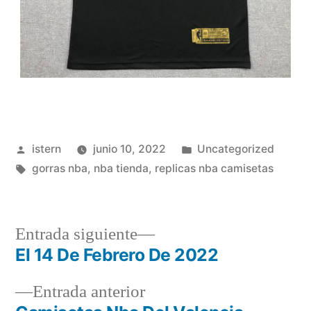
Publicado
Publicado
istern
junio 10, 2022
Uncategorized
por
Etiquetas:
en
gorras nba
,
nba tienda
,
replicas nba camisetas
Entrada
Entrada siguiente
siguiente:
El 14 De Febrero De 2022
Navegación
Entrada
Entrada anterior
de