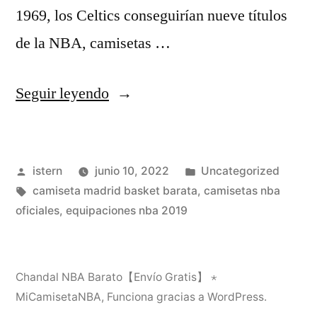
1969, los Celtics conseguirían nueve títulos
de la NBA, camisetas …
«Links
Seguir leyendo
Para
Ver
Publicado
Publicado
istern
junio 10, 2022
Uncategorized
Real
por
Etiquetas:
en
camiseta madrid basket barata
,
camisetas nba
Madrid
oficiales
,
equipaciones nba 2019
Vs
Liverpool
Chandal NBA Barato【Envío Gratis】 ⋆
En
MiCamisetaNBA
,
Funciona gracias a WordPress.
Vivo