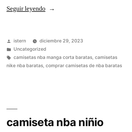
«camisetas
Seguir leyendo
nba
foro»
Publicado
istern
diciembre 29, 2023
por
Publicado
Uncategorized
en
Etiquetas:
camisetas nba manga corta baratas
,
camisetas
nike nba baratas
,
comprar camisetas de nba baratas
camiseta nba niñio