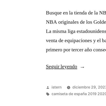
Busque en la tienda de la NB
NBA originales de los Golden
La misma liga estadounidens
venta de equipaciones y el b
primero por tercer año cons
«camisetas
Seguir leyendo
nba
grizzlies»
Publicado
istern
diciembre 29, 202
por
Etiquetas:
camiseta de españa 2019 202