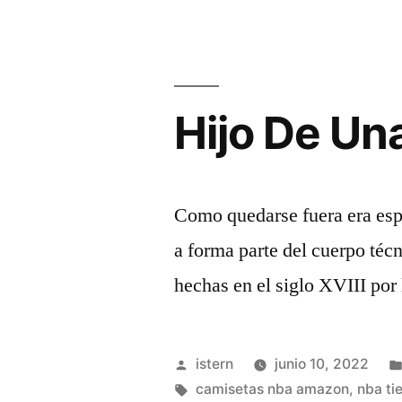
Hijo De Un
Como quedarse fuera era espe
a forma parte del cuerpo téc
hechas en el siglo XVIII por l
Publicado
istern
junio 10, 2022
por
Etiquetas:
camisetas nba amazon
,
nba tie