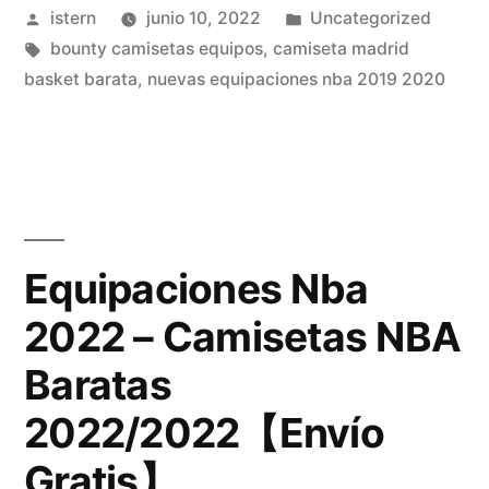
Publicado
Publicado
istern
junio 10, 2022
Uncategorized
Europe
por
Etiquetas:
en
bounty camisetas equipos
,
camiseta madrid
–
basket barata
,
nuevas equipaciones nba 2019 2020
Tienda
Camiseta
Baloncesto
España
Equipaciones Nba
2022
2022
2022 – Camisetas NBA
–
Baratas
Camisetas
2022/2022【Envío
NBA»
Gratis】