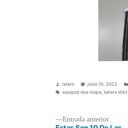
Publicado
istern
junio 10, 2022
por
Etiquetas:
equipos nba mapa
,
lakers shir
Entrad
Entrada anterior
anterio
Estas Son 10 De Las