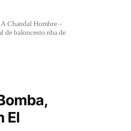
 Chandal Hombre –
al de baloncesto nba de
 Bomba,
 El