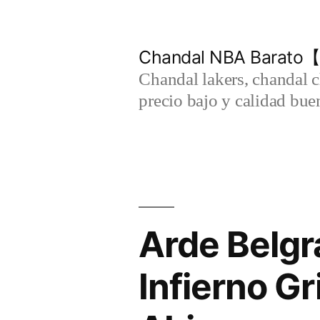
Saltar
al
Chandal NBA Barato【
contenido
Chandal lakers, chandal 
precio bajo y calidad bue
Arde Belg
Infierno Gr