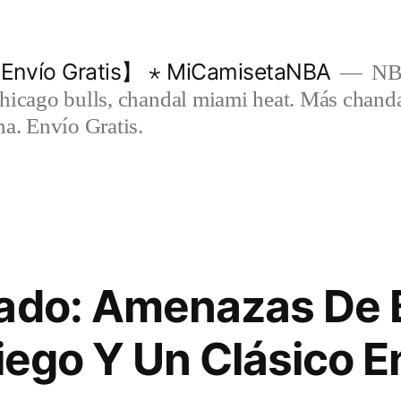
Envío Gratis】 ⋆ MiCamisetaNBA
NBA
chicago bulls, chandal miami heat. Más chand
na. Envío Gratis.
rado: Amenazas De
iego Y Un Clásico En