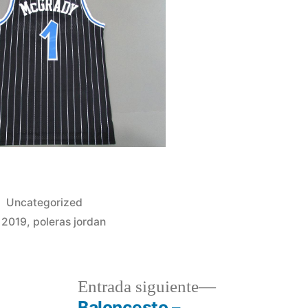
Publicado
Uncategorized
en
t 2019
,
poleras jordan
a
Entrada
Entrada siguiente
r:
siguiente:
Baloncesto –