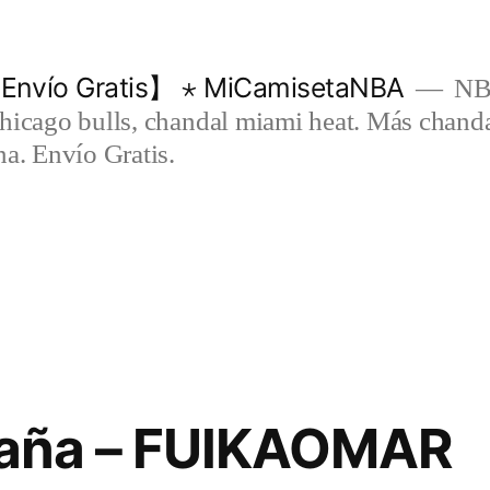
Envío Gratis】 ⋆ MiCamisetaNBA
NBA
chicago bulls, chandal miami heat. Más chand
na. Envío Gratis.
spaña – FUIKAOMAR