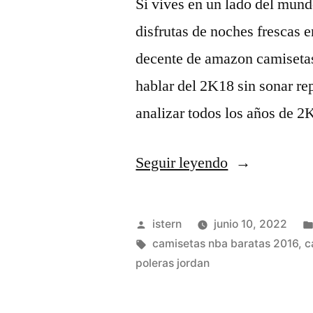
Si vives en un lado del mund
Abismo»
disfrutas de noches frescas 
decente de amazon camisetas 
hablar del 2K18 sin sonar rep
analizar todos los años de 
«Bow
Seguir leyendo
Wow
(rapero)
Publicado
istern
junio 10, 2022
–
por
Etiquetas:
camisetas nba baratas 2016
,
c
poleras jordan
Wikipedia,
La