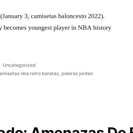
January 3, camisetas baloncesto 2022).
y becomes youngest player in NBA history
Publicado
Uncategorized
en
amisetas nba retro baratas
,
poleras jordan
rado: Amenazas De