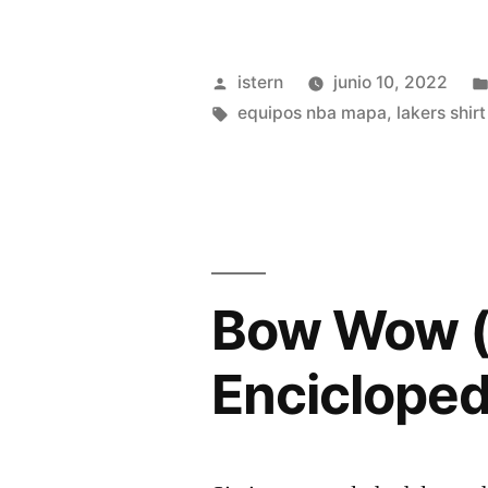
Belgrado:
Amenazas
Publicado
istern
junio 10, 2022
De
por
Etiquetas:
equipos nba mapa
,
lakers shir
Bomba,
Infierno
Griego
Y
Bow Wow (r
Un
Clásico
Encicloped
En
El