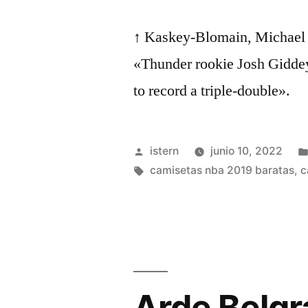
↑ Kaskey-Blomain, Michael (
«Thunder rookie Josh Gidde
to record a triple-double».
Publicado
istern
junio 10, 2022
por
Etiquetas:
camisetas nba 2019 baratas
,
c
Arde Belg