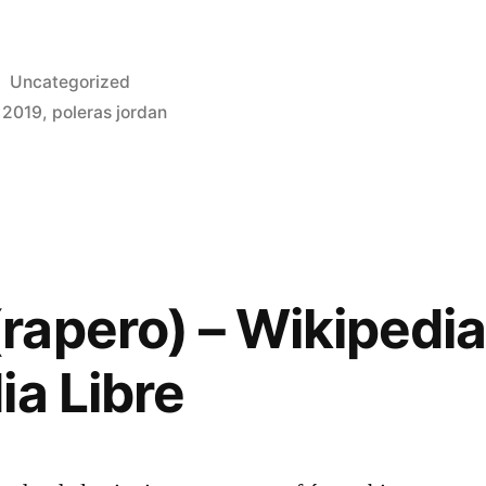
Publicado
Uncategorized
en
t 2019
,
poleras jordan
apero) – Wikipedia
ia Libre