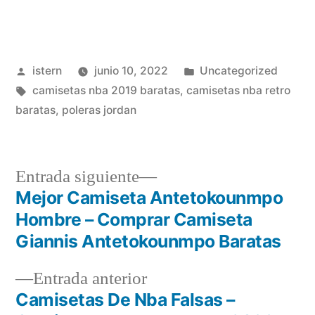
Publicado
Publicado
istern
junio 10, 2022
Uncategorized
por
Etiquetas:
en
camisetas nba 2019 baratas
,
camisetas nba retro
baratas
,
poleras jordan
Entrada
Entrada siguiente
siguiente:
Mejor Camiseta Antetokounmpo
Navegación
Hombre – Comprar Camiseta
de
Giannis Antetokounmpo Baratas
entradas
Entrada
Entrada anterior
anterior:
Camisetas De Nba Falsas –