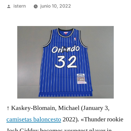
Publicado
istern
junio 10, 2022
por
↑ Kaskey-Blomain, Michael (January 3,
camisetas baloncesto
2022). «Thunder rookie
Josh Giddey becomes youngest player in