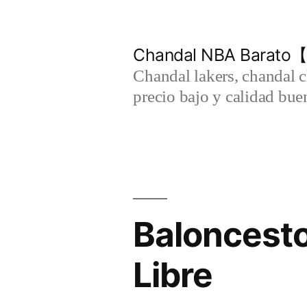
Saltar
al
Chandal NBA Barato【
contenido
Chandal lakers, chandal 
precio bajo y calidad bue
Baloncesto
Libre