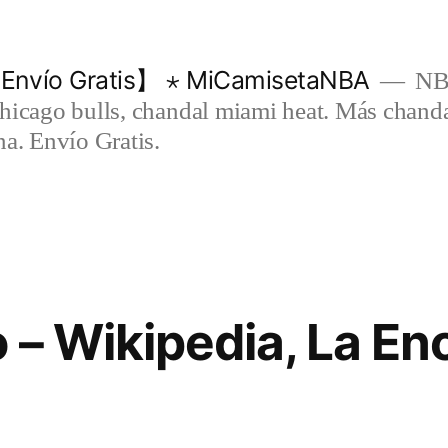
Envío Gratis】 ⋆ MiCamisetaNBA
NBA
chicago bulls, chandal miami heat. Más chand
na. Envío Gratis.
 – Wikipedia, La En