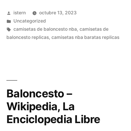
Publicado
istern
octubre 13, 2023
por
Publicado
Uncategorized
en
Etiquetas:
camisetas de baloncesto nba
,
camisetas de
baloncesto replicas
,
camisetas nba baratas replicas
Baloncesto –
Wikipedia, La
Enciclopedia Libre