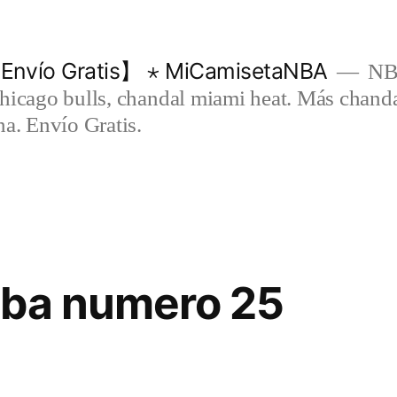
Envío Gratis】 ⋆ MiCamisetaNBA
NBA
chicago bulls, chandal miami heat. Más chand
na. Envío Gratis.
nba numero 25