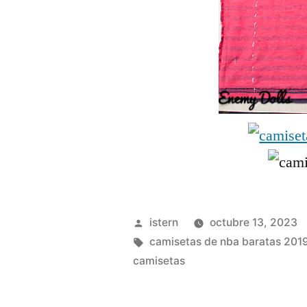
Publicado
istern
octubre 13, 2023
por
Etiquetas:
camisetas de nba baratas 201
camisetas