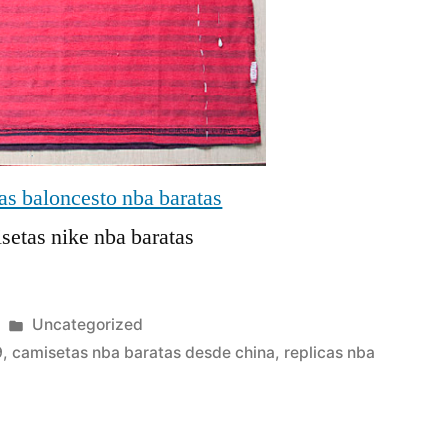
Publicado
Uncategorized
en
9
,
camisetas nba baratas desde china
,
replicas nba