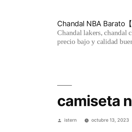
Saltar
al
Chandal NBA Barato【
contenido
Chandal lakers, chandal 
precio bajo y calidad bue
camiseta 
Publicado
istern
octubre 13, 2023
por