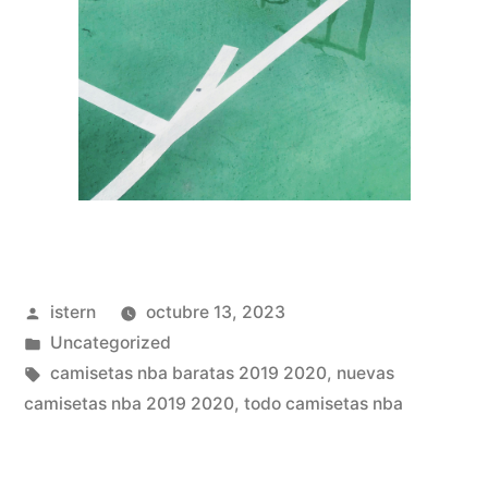
Publicado
istern
octubre 13, 2023
por
Publicado
Uncategorized
en
Etiquetas:
camisetas nba baratas 2019 2020
,
nuevas
camisetas nba 2019 2020
,
todo camisetas nba