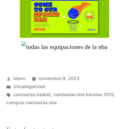
Publicado
istern
noviembre 9, 2023
por
Publicado
Uncategorized
en
Etiquetas:
camisetas basket
,
camisetas nba baratas 2015
,
comprar camisetas nba