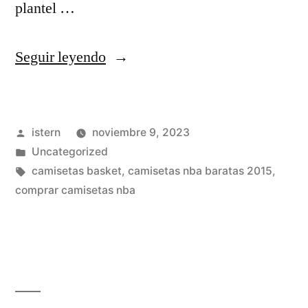
plantel …
«camisetas
Seguir leyendo
nba
2019
Publicado
istern
noviembre 9, 2023
baratas
por
Publicado
Uncategorized
durant»
en
Etiquetas:
camisetas basket
,
camisetas nba baratas 2015
,
comprar camisetas nba