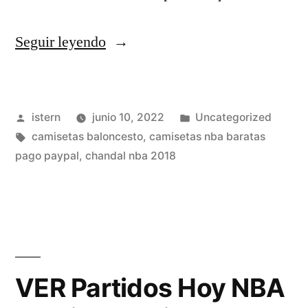
«El
Seguir leyendo
Origen
De
Publicado
Publicado
istern
junio 10, 2022
Uncategorized
Los
por
Etiquetas:
en
camisetas baloncesto
,
camisetas nba baratas
Nombres
pago paypal
,
chandal nba 2018
De
Los
Equipos
NBA
VER Partidos Hoy NBA
–