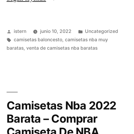
Michael
Jordan
Publicado
Publicado
istern
junio 10, 2022
Uncategorized
#23
por
Etiquetas:
en
camisetas baloncesto
,
camisetas nba muy
Chicago
baratas
,
venta de camisetas nba baratas
Bulls
【22,90€】»
Camisetas Nba 2022
Barata – Comprar
Camiseta De NBA