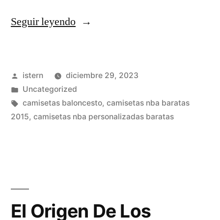
«camiseta
Seguir leyendo
nba
logo
Publicado
istern
diciembre 29, 2023
niño»
por
Publicado
Uncategorized
en
Etiquetas:
camisetas baloncesto
,
camisetas nba baratas
2015
,
camisetas nba personalizadas baratas
El Origen De Los