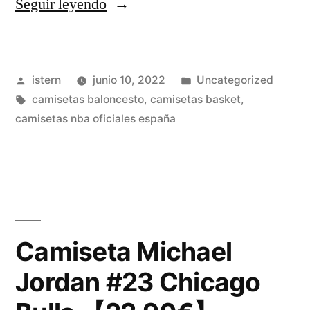
«VER
Seguir leyendo
Partidos
Hoy
Publicado
Publicado
istern
junio 10, 2022
Uncategorized
NBA
por
Etiquetas:
en
camisetas baloncesto
,
camisetas basket
,
En
camisetas nba oficiales españa
Vivo
Gratis»
Camiseta Michael
Jordan #23 Chicago