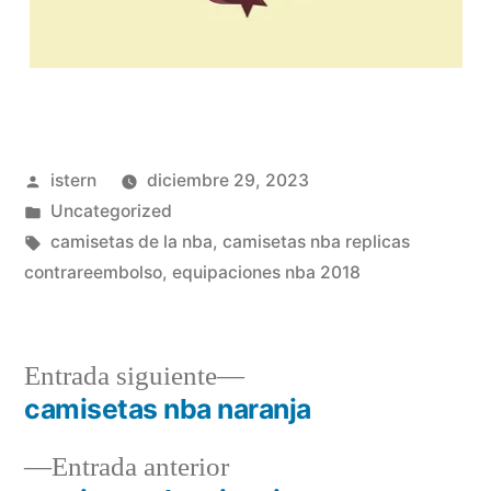
Publicado
istern
diciembre 29, 2023
por
Publicado
Uncategorized
en
Etiquetas:
camisetas de la nba
,
camisetas nba replicas
contrareembolso
,
equipaciones nba 2018
Entrada
Entrada siguiente
siguiente:
camisetas nba naranja
Navegación
Entrada
Entrada anterior
de