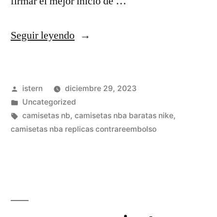
firmar el mejor inicio de …
«el
Seguir leyendo
corte
ingles
Publicado
istern
diciembre 29, 2023
camisetas
por
Publicado
Uncategorized
de
en
Etiquetas:
camisetas nb
,
camisetas nba baratas nike
,
nba»
camisetas nba replicas contrareembolso