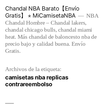
Saltar
Chandal NBA Barato【Envío
al
Gratis】 ⋆ MiCamisetaNBA
NBA
contenido
Chandal Hombre – Chandal lakers,
chandal chicago bulls, chandal miami
heat. Más chandal de baloncesto nba de
precio bajo y calidad buena. Envío
Gratis.
Archivos de la etiqueta:
camisetas nba replicas
contrareembolso