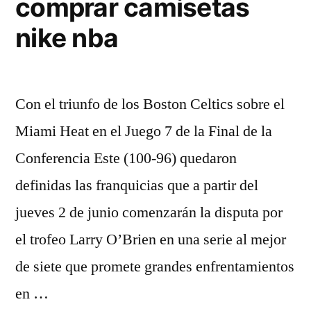
comprar camisetas
nike nba
Con el triunfo de los Boston Celtics sobre el
Miami Heat en el Juego 7 de la Final de la
Conferencia Este (100-96) quedaron
definidas las franquicias que a partir del
jueves 2 de junio comenzarán la disputa por
el trofeo Larry O’Brien en una serie al mejor
de siete que promete grandes enfrentamientos
en …