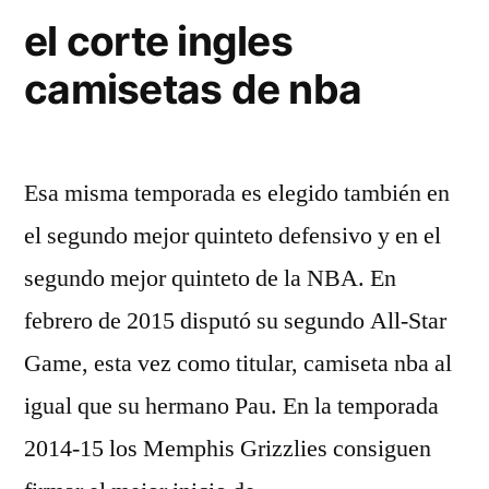
el corte ingles
camisetas de nba
Esa misma temporada es elegido también en
el segundo mejor quinteto defensivo y en el
segundo mejor quinteto de la NBA. En
febrero de 2015 disputó su segundo All-Star
Game, esta vez como titular, camiseta nba al
igual que su hermano Pau. En la temporada
2014-15 los Memphis Grizzlies consiguen