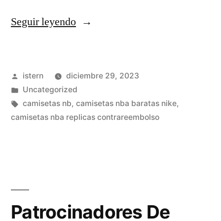
«el
Seguir leyendo
corte
ingles
Publicado
istern
diciembre 29, 2023
camisetas
por
Publicado
Uncategorized
de
en
Etiquetas:
camisetas nb
,
camisetas nba baratas nike
,
nba»
camisetas nba replicas contrareembolso
Patrocinadores De