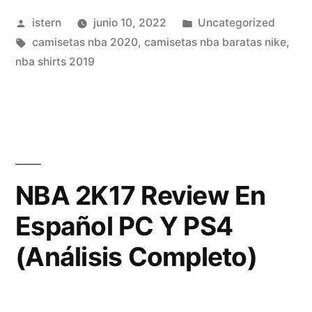
Icono
Publicado
Publicado
istern
junio 10, 2022
Uncategorized
Absoluto»
por
Etiquetas:
en
camisetas nba 2020
,
camisetas nba baratas nike
,
nba shirts 2019
NBA 2K17 Review En
Español PC Y PS4
(Análisis Completo)