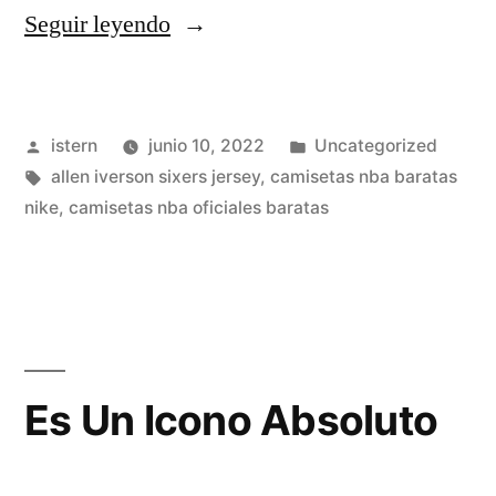
«Patrocinadores
Seguir leyendo
De
Camisetas
Publicado
Publicado
istern
junio 10, 2022
Uncategorized
De
por
Etiquetas:
en
allen iverson sixers jersey
,
camisetas nba baratas
30
nike
,
camisetas nba oficiales baratas
Equipos
De
La
NBA»
Es Un Icono Absoluto