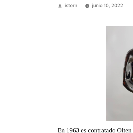
Publicado
istern
junio 10, 2022
por
En 1963 es contratado Olten 