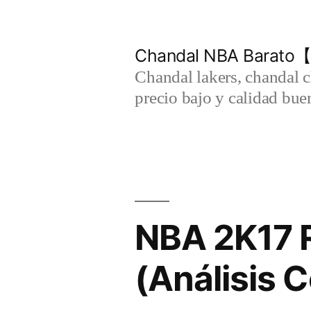
Saltar
al
Chandal NBA Barato【
contenido
Chandal lakers, chandal 
precio bajo y calidad bue
NBA 2K17 
(Análisis 