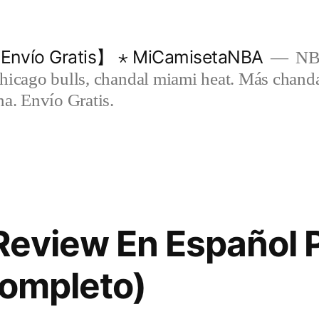
Envío Gratis】 ⋆ MiCamisetaNBA
NBA
chicago bulls, chandal miami heat. Más chand
na. Envío Gratis.
Review En Español 
Completo)