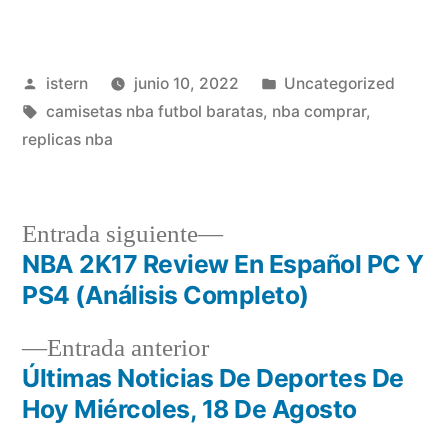
Publicado
Publicado
istern
junio 10, 2022
Uncategorized
por
Etiquetas:
en
camisetas nba futbol baratas
,
nba comprar
,
replicas nba
Entrada
Entrada siguiente
siguiente:
NBA 2K17 Review En Español PC Y
Navegación
PS4 (Análisis Completo)
de
Entrada
Entrada anterior
entradas
anterior:
Últimas Noticias De Deportes De
Hoy Miércoles, 18 De Agosto