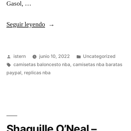
Gasol, …
«100%
Seguir leyendo
Poliéster,
Tejido
Publicado
Publicado
istern
junio 10, 2022
Uncategorized
De
por
Etiquetas:
en
camisetas baloncesto nba
,
camisetas nba baratas
Alta
paypal
,
replicas nba
Calidad»
Shaquille O’Neal –