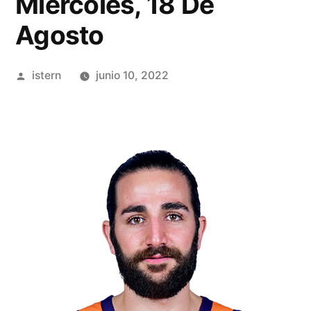
Miércoles, 18 De
Agosto
Publicado
istern
junio 10, 2022
por