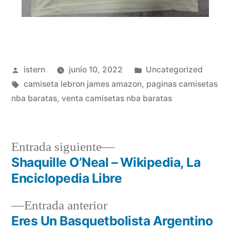
Publicado
Publicado
istern
junio 10, 2022
Uncategorized
por
Etiquetas:
en
camiseta lebron james amazon
,
paginas camisetas
nba baratas
,
venta camisetas nba baratas
Entrada
Entrada siguiente
siguiente:
Shaquille O’Neal – Wikipedia, La
Navegación
Enciclopedia Libre
de
Entrada
Entrada anterior
entradas
anterior:
Eres Un Basquetbolista Argentino