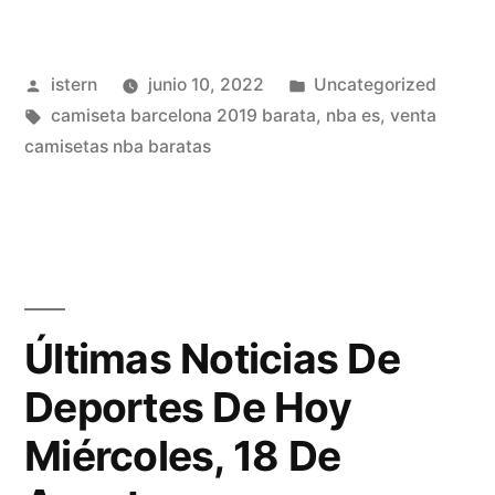
Publicado
Publicado
istern
junio 10, 2022
Uncategorized
por
Etiquetas:
en
camiseta barcelona 2019 barata
,
nba es
,
venta
camisetas nba baratas
Últimas Noticias De
Deportes De Hoy
Miércoles, 18 De