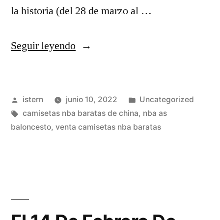
la historia (del 28 de marzo al …
«Camisetas
Seguir leyendo
Nba
Baratas
Publicado
Publicado
istern
junio 10, 2022
Uncategorized
2022
por
Etiquetas:
en
camisetas nba baratas de china
,
nba as
2022
baloncesto
,
venta camisetas nba baratas
–
Comprar
Camisetas
NBA
Baratas