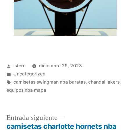
Publicado
istern
diciembre 29, 2023
por
Publicado
Uncategorized
en
Etiquetas:
camisetas swingman nba baratas
,
chandal lakers
,
equipos nba mapa
Entrada
Entrada siguiente
siguiente:
camisetas charlotte hornets nba