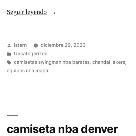
«nba
Seguir leyendo
camisetas
toronto»
Publicado
istern
diciembre 29, 2023
por
Publicado
Uncategorized
en
Etiquetas:
camisetas swingman nba baratas
,
chandal lakers
,
equipos nba mapa
camiseta nba denver