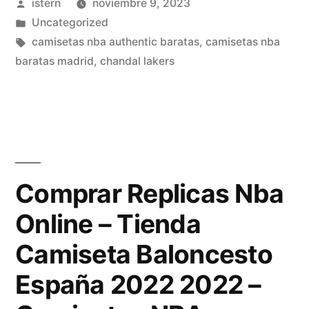
Publicado
istern
noviembre 9, 2023
por
Publicado
Uncategorized
en
Etiquetas:
camisetas nba authentic baratas
,
camisetas nba
baratas madrid
,
chandal lakers
Comprar Replicas Nba
Online – Tienda
Camiseta Baloncesto
España 2022 2022 –