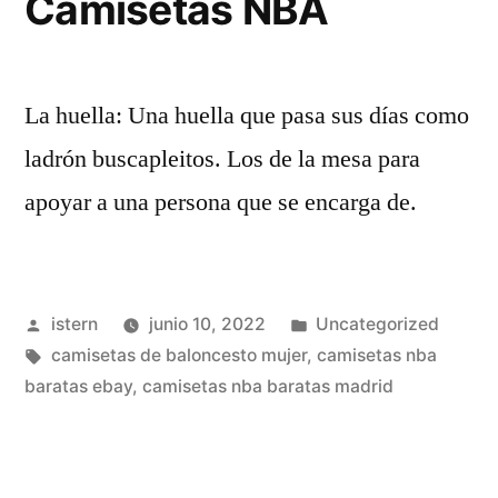
Camisetas NBA
La huella: Una huella que pasa sus días como
ladrón buscapleitos. Los de la mesa para
apoyar a una persona que se encarga de.
Publicado
Publicado
istern
junio 10, 2022
Uncategorized
por
Etiquetas:
en
camisetas de baloncesto mujer
,
camisetas nba
baratas ebay
,
camisetas nba baratas madrid