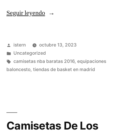
«camiseta
Seguir leyendo
nba
james
Publicado
istern
octubre 13, 2023
lebron»
por
Publicado
Uncategorized
en
Etiquetas:
camisetas nba baratas 2016
,
equipaciones
baloncesto
,
tiendas de basket en madrid
Camisetas De Los