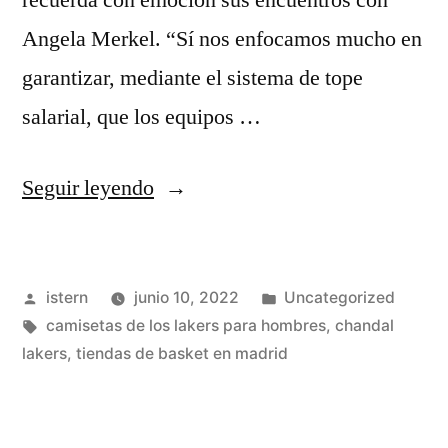
recuerda con emoción sus encuentros con
Angela Merkel. “Sí nos enfocamos mucho en
garantizar, mediante el sistema de tope
salarial, que los equipos …
«Camisetas
Seguir leyendo
De
Los
Publicado
Publicado
istern
junio 10, 2022
Uncategorized
Lakers
por
Etiquetas:
en
camisetas de los lakers para hombres
,
chandal
Para
lakers
,
tiendas de basket en madrid
Hombres
–