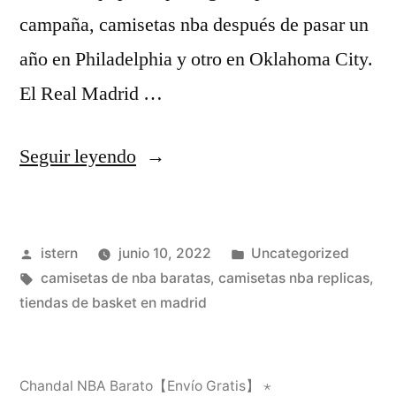
campaña, camisetas nba después de pasar un
año en Philadelphia y otro en Oklahoma City.
El Real Madrid …
«¿Por
Seguir leyendo
Qué
Llamamos
Publicado
Publicado
istern
junio 10, 2022
Uncategorized
Franquicias
por
Etiquetas:
en
camisetas de nba baratas
,
camisetas nba replicas
,
A
tiendas de basket en madrid
Los
Equipos
Chandal NBA Barato【Envío Gratis】 ⋆