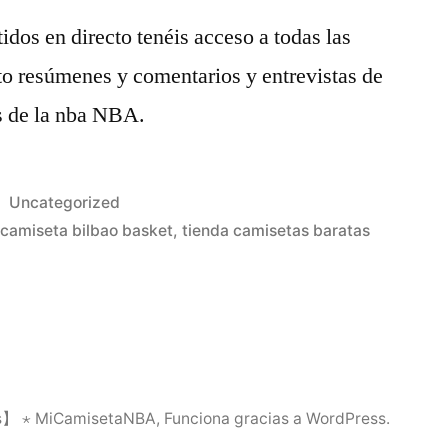
idos en directo tenéis acceso a todas las
to resúmenes y comentarios y entrevistas de
as de la nba NBA.
Publicado
Uncategorized
en
camiseta bilbao basket
,
tienda camisetas baratas
is】 ⋆ MiCamisetaNBA
,
Funciona gracias a WordPress.