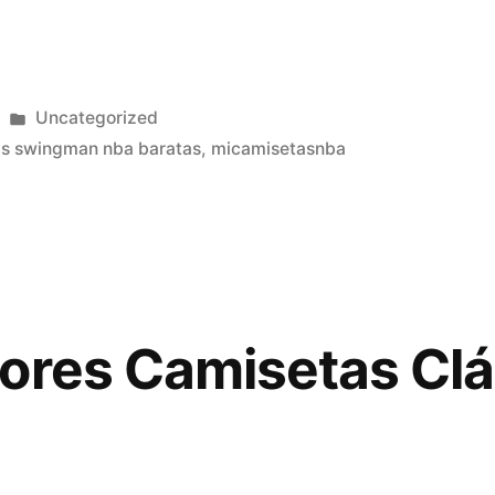
Publicado
Uncategorized
en
s swingman nba baratas
,
micamisetasnba
ores Camisetas Clá