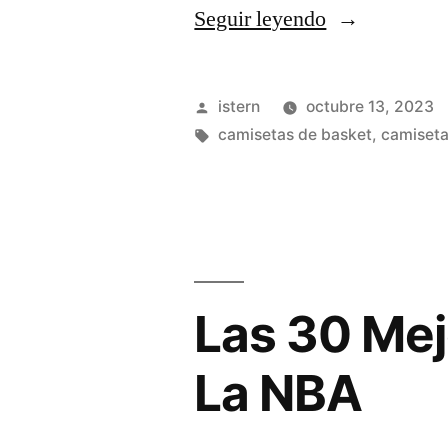
«camisetas
Seguir leyendo
nba
authentic
Publicado
istern
octubre 13, 2023
baratas»
por
Etiquetas:
camisetas de basket
,
camiseta
Las 30 Mej
La NBA