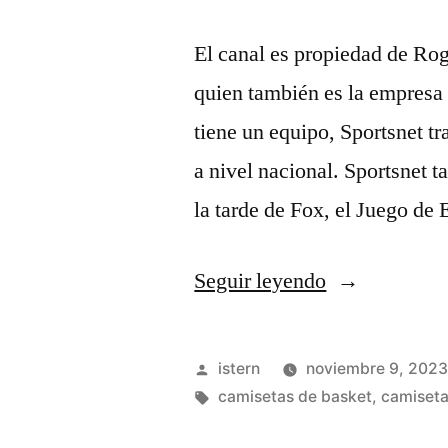
El canal es propiedad de Ro
quien también es la empresa
tiene un equipo, Sportsnet t
a nivel nacional. Sportsnet t
la tarde de Fox, el Juego de 
«comprar
Seguir leyendo
camiseta
simmons
Publicado
istern
noviembre 9, 202
nba»
por
Etiquetas:
camisetas de basket
,
camiseta