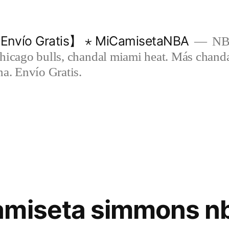
Envío Gratis】 ⋆ MiCamisetaNBA
NBA
chicago bulls, chandal miami heat. Más chand
na. Envío Gratis.
amiseta simmons n