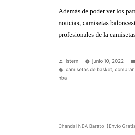
Además de poder ver los part
noticias, camisetas balonces
profesionales de la camiset
Publicado
istern
junio 10, 2022
por
Etiquetas:
camisetas de basket
,
comprar 
nba
Chandal NBA Barato【Envío Grat