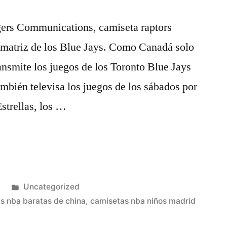
gers Communications, camiseta raptors
 matriz de los Blue Jays. Como Canadá solo
ransmite los juegos de los Toronto Blue Jays
ambién televisa los juegos de los sábados por
Estrellas, los …
Publicado
3
Uncategorized
en
s nba baratas de china
,
camisetas nba niños madrid