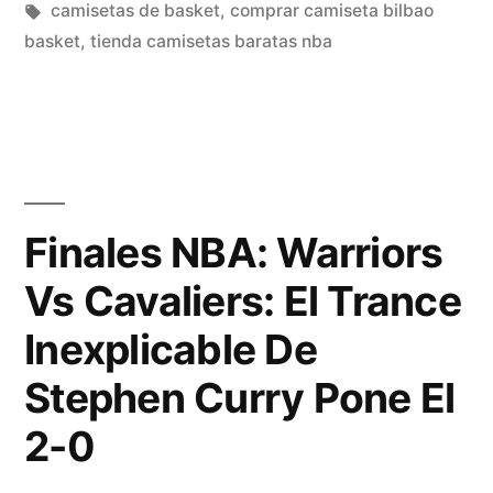
por
Etiquetas:
en
camisetas de basket
,
comprar camiseta bilbao
basket
,
tienda camisetas baratas nba
Finales NBA: Warriors
Vs Cavaliers: El Trance
Inexplicable De
Stephen Curry Pone El
2-0