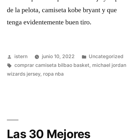
de la pelota, camiseta kobe bryant y que
tenga evidentemente buen tiro.
Publicado
Publicado
istern
junio 10, 2022
Uncategorized
por
Etiquetas:
en
comprar camiseta bilbao basket
,
michael jordan
wizards jersey
,
ropa nba
Las 30 Mejores