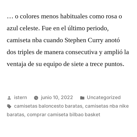
… o colores menos habituales como rosa o
azul celeste. Fue en el último periodo,
camiseta nba cuando Stephen Curry anotó
dos triples de manera consecutiva y amplió la
ventaja de su equipo de siete a trece puntos.
Publicado
Publicado
istern
junio 10, 2022
Uncategorized
por
Etiquetas:
en
camisetas baloncesto baratas
,
camisetas nba nike
baratas
,
comprar camiseta bilbao basket