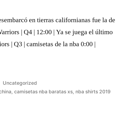
sembarcó en tierras californianas fue la de
arriors | Q4 | 12:00 | Ya se juega el último
ors | Q3 | camisetas de la nba 0:00 |
Publicado
Uncategorized
en
china
,
camisetas nba baratas xs
,
nba shirts 2019