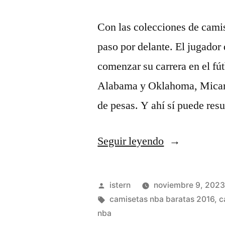
Con las colecciones de cami
paso por delante. El jugador
comenzar su carrera en el fú
Alabama y Oklahoma, Micami
de pesas. Y ahí sí puede resu
«tienda
Seguir leyendo
de
camisetas
Publicado
istern
noviembre 9, 202
futbol
por
Etiquetas:
camisetas nba baratas 2016
,
c
nba
y