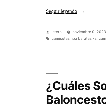
«camisetas
Seguir leyendo
nba
niños
Publicado
istern
noviembre 9, 202
personalizad
por
Etiquetas:
camisetas nba baratas xs
,
cam
¿Cuáles So
Baloncest