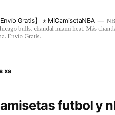
Envío Gratis】 ⋆ MiCamisetaNBA
NBA
chicago bulls, chandal miami heat. Más chand
na. Envío Gratis.
s xs
camisetas futbol y 