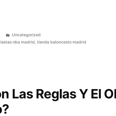
Publicado
3
Uncategorized
as»
en
isetas nba madrid
,
tienda baloncesto madrid
n Las Reglas Y El Ob
o?