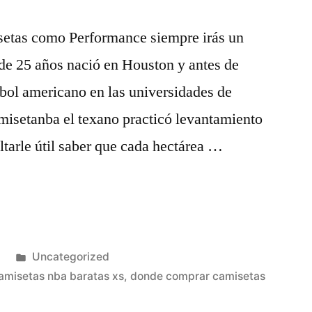
setas como Performance siempre irás un
 de 25 años nació en Houston y antes de
tbol americano en las universidades de
setanba el texano practicó levantamiento
ltarle útil saber que cada hectárea …
Publicado
3
Uncategorized
en
amisetas nba baratas xs
,
donde comprar camisetas