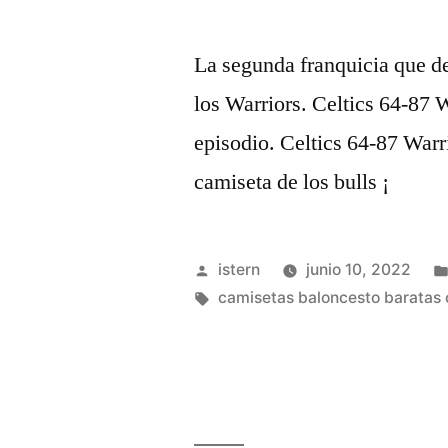
La segunda franquicia que de
los Warriors. Celtics 64-87 W
episodio. Celtics 64-87 Warri
camiseta de los bulls ¡
Publicado
istern
junio 10, 2022
por
Etiquetas:
camisetas baloncesto baratas 