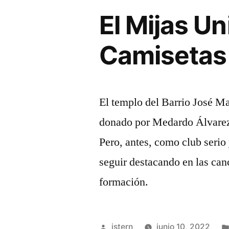
El Mijas U
Camisetas 
El templo del Barrio José Ma
donado por Medardo Álvarez
Pero, antes, como club serio
seguir destacando en las ca
formación.
Publicado
istern
junio 10, 2022