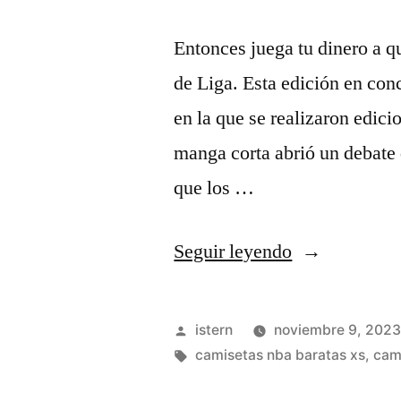
Entonces juega tu dinero a 
de Liga. Esta edición en conc
en la que se realizaron edici
manga corta abrió un debate
que los …
«camisetas
Seguir leyendo
nba
niños
Publicado
istern
noviembre 9, 202
personalizad
por
Etiquetas:
camisetas nba baratas xs
,
cam