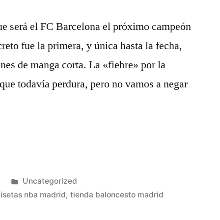
que será el FC Barcelona el próximo campeón
reto fue la primera, y única hasta la fecha,
ones de manga corta. La «fiebre» por la
 que todavía perdura, pero no vamos a negar
Publicado
3
Uncategorized
as»
en
isetas nba madrid
,
tienda baloncesto madrid