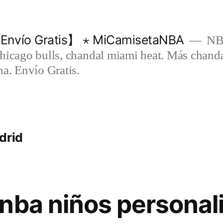
Envío Gratis】 ⋆ MiCamisetaNBA
NBA
chicago bulls, chandal miami heat. Más chand
na. Envío Gratis.
drid
nba niños personal